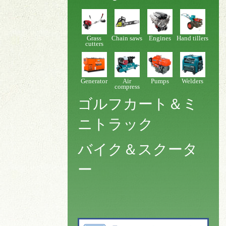
Grass
Chain saws
Engines
Hand tillers
cutters
Generator
Air
Pumps
Welders
compress
ゴルフカート＆ミ
ニトラック
バイク＆スクータ
ー