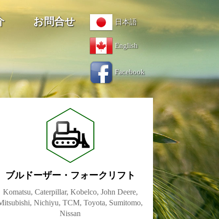
介
お問合せ
日本語
English
Facebook
ブルドーザー・フォークリフト
Komatsu, Caterpillar, Kobelco, John Deere,
Mitsubishi, Nichiyu, TCM, Toyota, Sumitomo,
Nissan