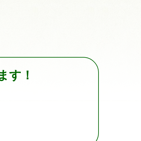
ます！
。