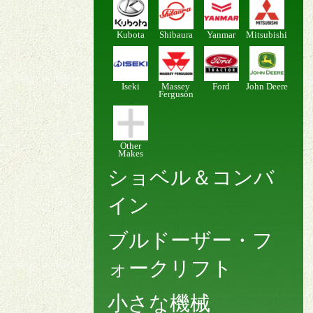
Kubota
Shibaura
Yanmar
Mitsubishi
Iseki
Massey
Ford
John Deere
Ferguson
Other
Makes
ショベル＆コンバ
イン
ブルドーザー・フ
ォークリフト
小さな機械